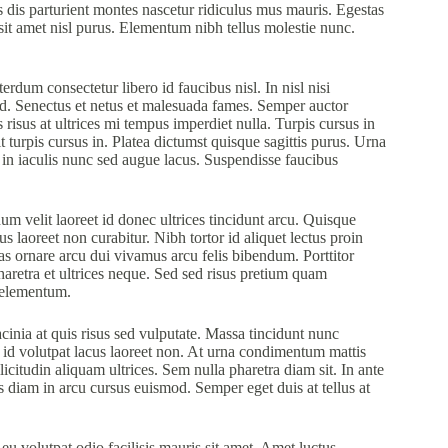
s dis parturient montes nascetur ridiculus mus mauris. Egestas
 sit amet nisl purus. Elementum nibh tellus molestie nunc.
erdum consectetur libero id faucibus nisl. In nisl nisi
sed. Senectus et netus et malesuada fames. Semper auctor
isus at ultrices mi tempus imperdiet nulla. Turpis cursus in
t turpis cursus in. Platea dictumst quisque sagittis purus. Urna
s in iaculis nunc sed augue lacus. Suspendisse faucibus
 velit laoreet id donec ultrices tincidunt arcu. Quisque
s laoreet non curabitur. Nibh tortor id aliquet lectus proin
as ornare arcu dui vivamus arcu felis bibendum. Porttitor
aretra et ultrices neque. Sed sed risus pretium quam
 elementum.
cinia at quis risus sed vulputate. Massa tincidunt nunc
a id volutpat lacus laoreet non. At urna condimentum mattis
icitudin aliquam ultrices. Sem nulla pharetra diam sit. In ante
iam in arcu cursus euismod. Semper eget duis at tellus at
 eu volutpat odio facilisis mauris sit amet. Amet luctus