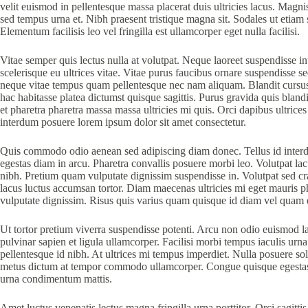
velit euismod in pellentesque massa placerat duis ultricies lacus. Magni
sed tempus urna et. Nibh praesent tristique magna sit. Sodales ut etiam
Elementum facilisis leo vel fringilla est ullamcorper eget nulla facilisi.
Vitae semper quis lectus nulla at volutpat. Neque laoreet suspendisse int
scelerisque eu ultrices vitae. Vitae purus faucibus ornare suspendisse 
neque vitae tempus quam pellentesque nec nam aliquam. Blandit cursus r
hac habitasse platea dictumst quisque sagittis. Purus gravida quis blandi
et pharetra pharetra massa massa ultricies mi quis. Orci dapibus ultrice
interdum posuere lorem ipsum dolor sit amet consectetur.
Quis commodo odio aenean sed adipiscing diam donec. Tellus id interdum
egestas diam in arcu. Pharetra convallis posuere morbi leo. Volutpat lacu
nibh. Pretium quam vulputate dignissim suspendisse in. Volutpat sed cr
lacus luctus accumsan tortor. Diam maecenas ultricies mi eget mauris ph
vulputate dignissim. Risus quis varius quam quisque id diam vel quam
Ut tortor pretium viverra suspendisse potenti. Arcu non odio euismod la
pulvinar sapien et ligula ullamcorper. Facilisi morbi tempus iaculis urn
pellentesque id nibh. At ultrices mi tempus imperdiet. Nulla posuere soll
metus dictum at tempor commodo ullamcorper. Congue quisque egestas d
urna condimentum mattis.
Amet luctus venenatis lectus magna fringilla urna porttitor. Orci sagittis