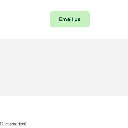
Email us
Uncategorized